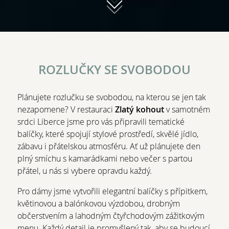
ROZLUČKY SE SVOBODOU
Plánujete rozlučku se svobodou, na kterou se jen tak
nezapomene? V restauraci
Zlatý kohout
v samotném
srdci Liberce jsme pro vás připravili tematické
balíčky, které spojují stylové prostředí, skvělé jídlo,
zábavu i přátelskou atmosféru. Ať už plánujete den
plný smíchu s kamarádkami nebo večer s partou
přátel, u nás si vybere opravdu každý.
Pro dámy jsme vytvořili elegantní balíčky s přípitkem,
květinovou a balónkovou výzdobou, drobným
občerstvením a lahodným čtyřchodovým zážitkovým
menu. Každý detail je promyšlený tak, aby se budoucí