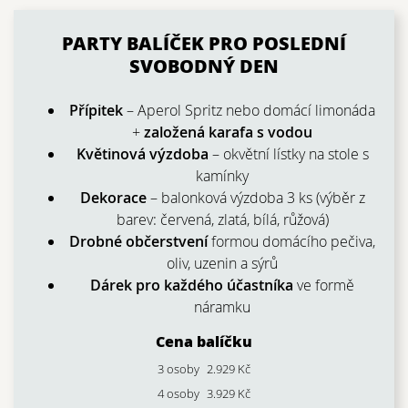
PARTY BALÍČEK PRO POSLEDNÍ
SVOBODNÝ DEN
Přípitek
– Aperol Spritz nebo domácí limonáda
+
založená karafa s vodou
Květinová výzdoba
– okvětní lístky na stole s
kamínky
Dekorace
– balonková výzdoba 3 ks (výběr z
barev: červená, zlatá, bílá, růžová)
Drobné občerstvení
formou domácího pečiva,
oliv, uzenin a sýrů
Dárek pro každého účastníka
ve formě
náramku
Cena balíčku
3 osoby
2.929 Kč
4 osoby
3.929 Kč