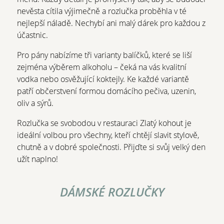
nevěsta cítila výjimečně a rozlučka proběhla v té
nejlepší náladě. Nechybí ani malý dárek pro každou z
účastnic.
Pro pány nabízíme tři varianty balíčků, které se liší
zejména výběrem alkoholu – čeká na vás kvalitní
vodka nebo osvěžující koktejly. Ke každé variantě
patří občerstvení formou domácího pečiva, uzenin,
oliv a sýrů.
Rozlučka se svobodou v restauraci Zlatý kohout je
ideální volbou pro všechny, kteří chtějí slavit stylově,
chutně a v dobré společnosti. Přijďte si svůj velký den
užít naplno!
CONTENT BLOCKS
DÁMSKÉ ROZLUČKY